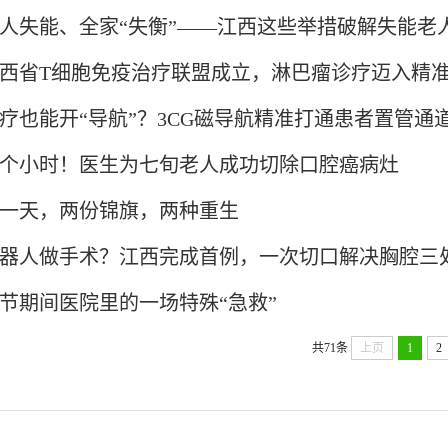
人失能、全家“失衡”——江西这些举措破解失能老
西省T细胞免疫治疗联盟成立，淋巴瘤诊疗迈入精
疗也能开“导航”？3CG磁导航精准打通患者置管通
1个小时！医生为七旬老人成功切除口腔癌病灶
一天，两份锦旗，两种重生
器人做手术？江西完成首例，一次切口解决胸腔三
节期间医院里的一场特殊“急救”
共71条
上页
1
2