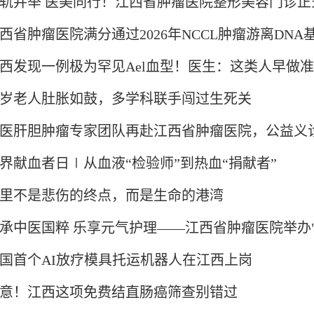
轨并举 医美同行！江西省肿瘤医院整形美容门诊正
西省肿瘤医院满分通过2026年NCCL肿瘤游离DN
西发现一例极为罕见Ael血型！医生：这类人早做
8岁老人肚胀如鼓，多学科联手闯过生死关
医肝胆肿瘤专家团队再赴江西省肿瘤医院，公益义诊
界献血者日∣从血液“检验师”到热血“捐献者”
里不是悲伤的终点，而是生命的港湾
承中医国粹 乐享元气护理——江西省肿瘤医院举办"中
国首个AI放疗模具托运机器人在江西上岗
意！江西这项免费结直肠癌筛查别错过