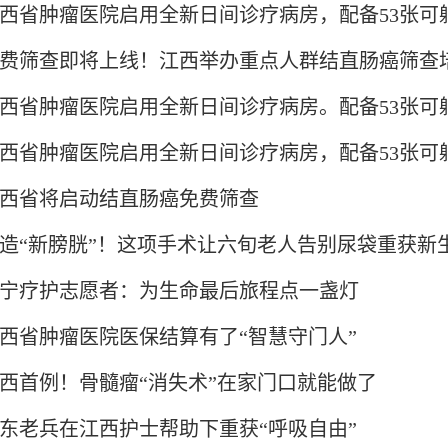
西省肿瘤医院启用全新日间诊疗病房，配备53张可躺式
费筛查即将上线！江西举办重点人群结直肠癌筛查
西省肿瘤医院启用全新日间诊疗病房。配备53张可躺式
西省肿瘤医院启用全新日间诊疗病房，配备53张可躺式
西省将启动结直肠癌免费筛查
造“新膀胱”！这项手术让六旬老人告别尿袋重获新
宁疗护志愿者：为生命最后旅程点一盏灯
西省肿瘤医院医保结算有了“智慧守门人”
西首例！骨髓瘤“消失术”在家门口就能做了
东老兵在江西护士帮助下重获“呼吸自由”