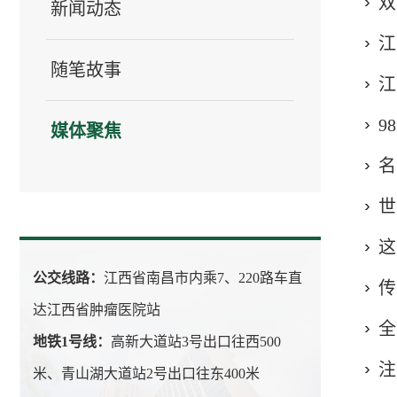
双
新闻动态
江
随笔故事
江
9
媒体聚焦
名
世
这
公交线路：
江西省南昌市内乘7、220路车直
传
达江西省肿瘤医院站
全
地铁1号线：
高新大道站3号出口往西500
注
米、青山湖大道站2号出口往东400米