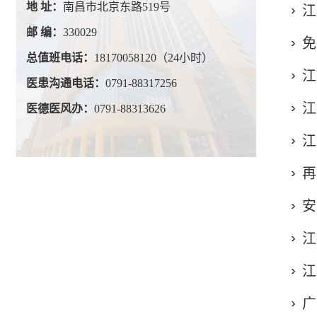
地 址：
南昌市北京东路519号
江
邮 编：
330029
免
总值班电话：
18170058120（24小时）
江
医患沟通电话：
0791-88317256
江
医德医风办：
0791-88313626
江
再
安
江
江
广