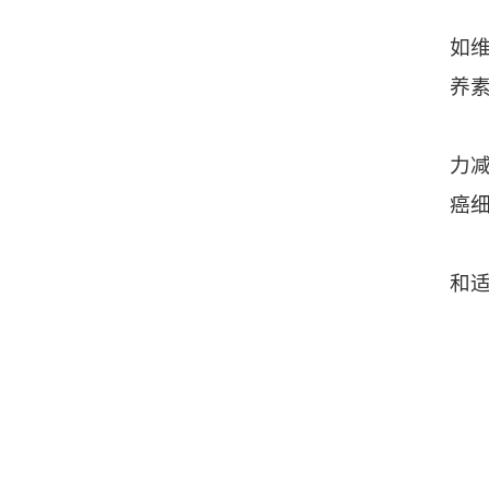
如维
养
力
癌
和