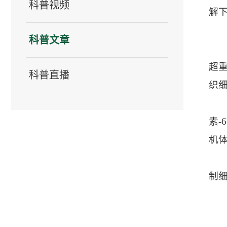
科普视频
解
科普文章
超
科普直播
织
素
机
制